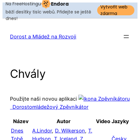
Na FreeHostingu
Endora
Vytvořit web
běží desítky tisíc webů. Přidejte se ještě
zdarma
dnes!
Dorost a Mládež na Rozvoji
Chvály
Použijte naši novou aplikaci
Dorostomládežový Zpěvníkátor
Název
Autor
Video
Jazyky
Dnes
A.Lindor
,
D. Wilkerson
,
T.
Tobě,
Hudson
,
T. Iceland
,
Z.
Česky