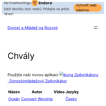
Na FreeHostingu
Endora
Vytvořit web
běží desítky tisíc webů. Přidejte se ještě
zdarma
dnes!
Dorost a Mládež na Rozvoji
Chvály
Použijte naši novou aplikaci
Dorostomládežový Zpěvníkátor
Název
Autor
Video
Jazyky
Oceán
Connect Worship
Česky