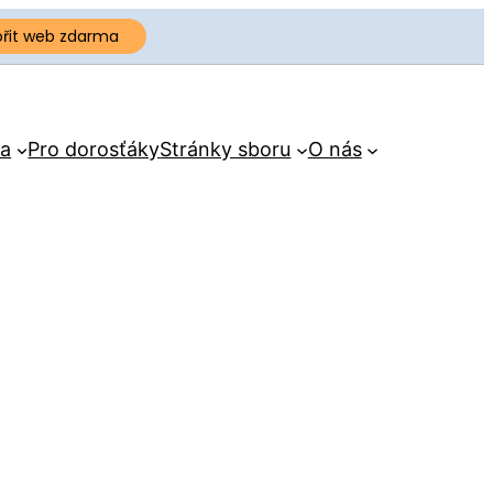
ořit web zdarma
a
Pro dorosťáky
Stránky sboru
O nás