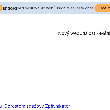
Endora
běží desítky tisíc webů. Přidejte se ještě dnes!
Vytv
Nový web
Události
Médi
Dorostomládežový Zpěvníkátor