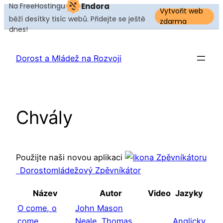
Na FreeHostingu
Endora
Vytvořit web
běží desítky tisíc webů. Přidejte se ještě
zdarma
dnes!
Přeskočit
na
Dorost a Mládež na Rozvoji
obsah
Chvály
Použijte naši novou aplikaci
Dorostomládežový Zpěvníkátor
Název
Autor
Video
Jazyky
O come, o
John Mason
come
Neale
,
Thomas
Anglicky