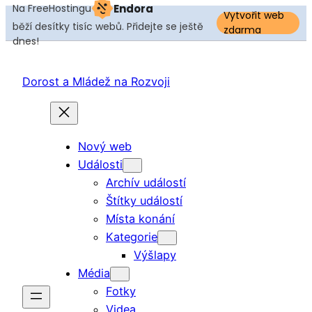
Na FreeHostingu
Endora
Vytvořit web
běží desítky tisíc webů. Přidejte se ještě
zdarma
dnes!
Dorost a Mládež na Rozvoji
Nový web
Události
Archív událostí
Štítky událostí
Místa konání
Kategorie
Výšlapy
Média
Fotky
Videa