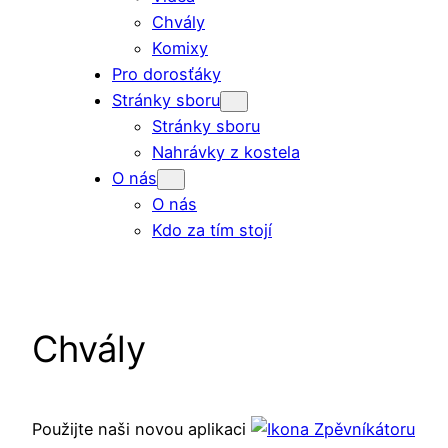
Chvály
Komixy
Pro dorosťáky
Stránky sboru
Stránky sboru
Nahrávky z kostela
O nás
O nás
Kdo za tím stojí
Chvály
Použijte naši novou aplikaci