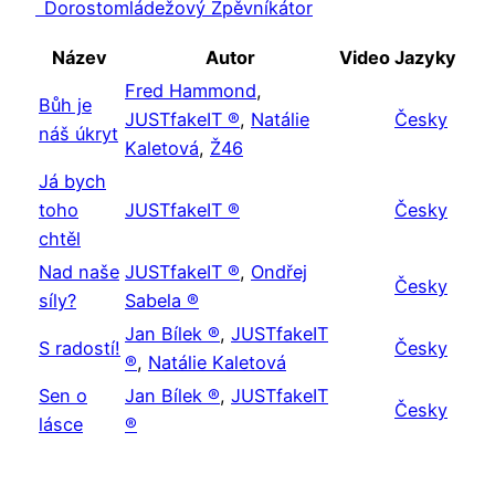
Dorostomládežový Zpěvníkátor
Název
Autor
Video
Jazyky
Fred Hammond
,
Bůh je
JUSTfakeIT ®
,
Natálie
Česky
náš úkryt
Kaletová
,
Ž46
Já bych
toho
JUSTfakeIT ®
Česky
chtěl
Nad naše
JUSTfakeIT ®
,
Ondřej
Česky
síly?
Sabela ®
Jan Bílek ®
,
JUSTfakeIT
S radostí!
Česky
®
,
Natálie Kaletová
Sen o
Jan Bílek ®
,
JUSTfakeIT
Česky
lásce
®