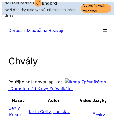
Na FreeHostingu
Endora
Vytvořit web
běží desítky tisíc webů. Přidejte se ještě
zdarma
dnes!
Dorost a Mládež na Rozvoji
Chvály
Použijte naši novou aplikaci
Dorostomládežový Zpěvníkátor
Název
Autor
Video
Jazyky
Jen v
Keith Getty
,
Ladislav
Kristu
Česky