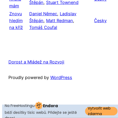
Štěpán
,
Stuart Townend
mám
Znovu
Daniel Němec
,
Ladislav
hledím
Štěpán
,
Matt Redman
,
Česky
na kříž
Tomáš Coufal
Dorost a Mládež na Rozvoji
Proudly powered by
WordPress
Na FreeHostingu
Endora
Vytvořit web
běží desítky tisíc webů. Přidejte se ještě
zdarma