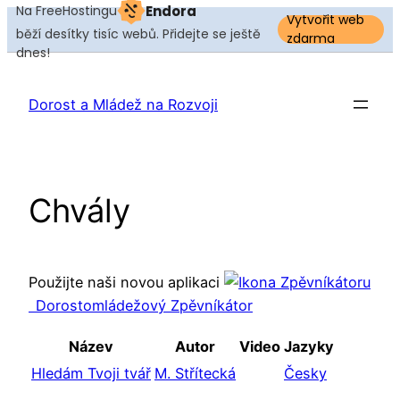
Na FreeHostingu
Endora
Vytvořit web
běží desítky tisíc webů. Přidejte se ještě
zdarma
dnes!
Přeskočit
na
Dorost a Mládež na Rozvoji
obsah
Chvály
Použijte naši novou aplikaci
Dorostomládežový Zpěvníkátor
Název
Autor
Video
Jazyky
Hledám Tvoji tvář
M. Střítecká
Česky