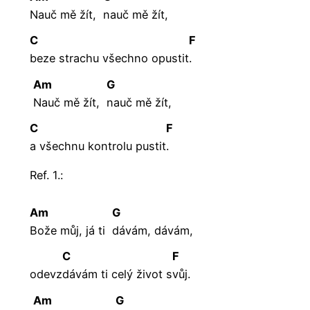
Nauč mě žít,
nauč mě žít,
C
F
beze strachu všechno opustit
.
Am
G
Nauč mě žít,
nauč mě žít,
C
F
a všechnu kontrolu pustit
.
Ref. 1.:
Am
G
Bože můj, já ti
dávám,
dávám,
C
F
odevz
dávám ti celý život s
vůj.
Am
G