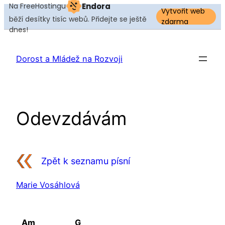
Na FreeHostingu
Endora
Vytvořit web
běží desítky tisíc webů. Přidejte se ještě
zdarma
dnes!
Dorost a Mládež na Rozvoji
Odevzdávám
Zpět k seznamu písní
Marie Vosáhlová
Am
G