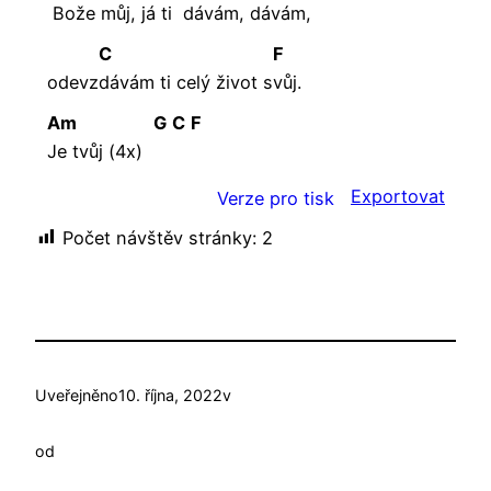
Bože můj, já ti
dávám,
dávám,
C
F
odevz
dávám ti celý život s
vůj.
Am
G
C
F
Je tvůj (4x)
Exportovat
Verze pro tisk
Počet návštěv stránky:
2
Uveřejněno
10. října, 2022
v
od