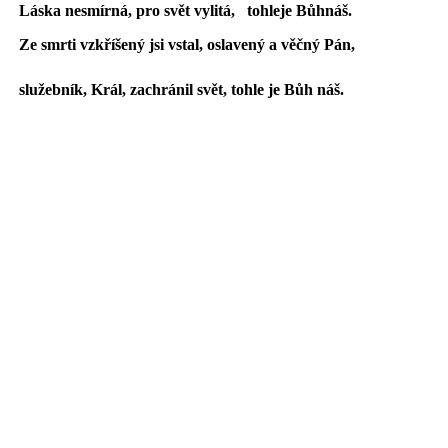
Láska nesmír
ná, pro svět vyli
tá,
tohle
je
Bůh
náš.
Ze smrti vzkříšený jsi vstal, oslavený a věčný Pán,
služebník, Král, zachránil svět, tohle je Bůh náš.