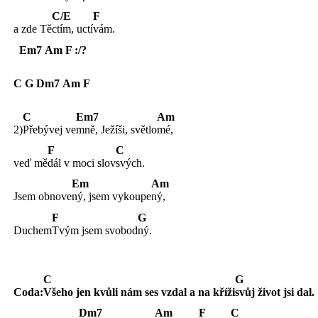
C/E
F
a zde Tě
ctím,
uctí
vám.
Em7
Am
F :/?
C
G
Dm7
Am
F
C
Em7
Am
2)
Přebývej
ve
mně, Ježíši, světlo
mé,
F
C
veď mě
dál v moci slov
svých.
Em
Am
Jsem obnove
ný, jsem vykoupe
ný,
F
G
Duchem
Tvým jsem svobod
ný.
C
G
Coda:
Všeho jen kvůli nám ses vzdal a na kříži
svůj život jsi dal.
Dm7
Am
F
C