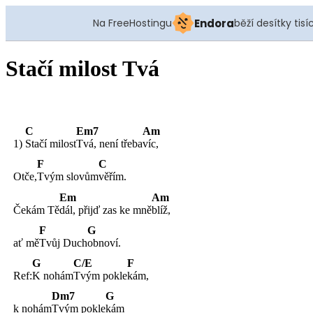
Na FreeHostingu
Endora
běží desítky tisí
Stačí milost Tvá
C
Em7
Am
1)
Stačí
milost
Tvá, není třeba
víc,
F
C
Otče,
Tvým
slovům
věřím.
Em
Am
Čekám Tě
dál, přijď zas ke mně
blíž,
F
G
ať mě
Tvůj
Duch
obnoví.
G
C/E
F
Ref:
K
nohám
Tvým
pokle
kám,
Dm7
G
k nohám
Tvým
pokle
kám