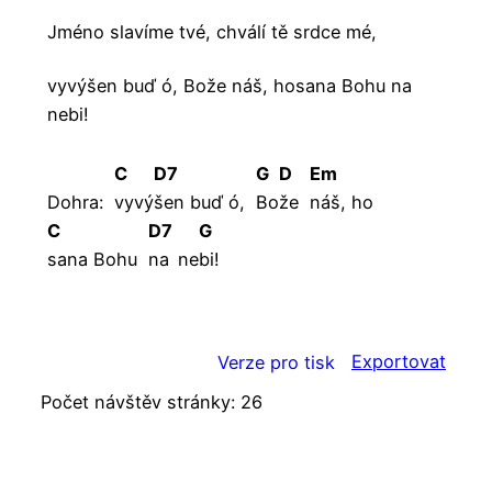
Jméno slavíme tvé, chválí tě srdce mé,
vyvýšen buď ó, Bože náš, hosana Bohu na
nebi!
C
D7
G
D
Em
Dohra:
vyvý
šen buď ó,
Bo
že
náš,
ho
C
D7
G
sana Bohu
na
ne
bi!
Exportovat
Verze pro tisk
Počet návštěv stránky:
26