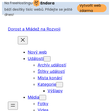
Na FreeHostingu
Endora
Vytvořit web
běží desítky tisíc webů. Přidejte se ještě
zdarma
dnes!
Přeskočit
na
Dorost a Mládež na Rozvoji
obsah
Nový web
Události
Archív událostí
Štítky událostí
Místa konání
Kategorie
Výšlapy
Média
Fotky
Videa