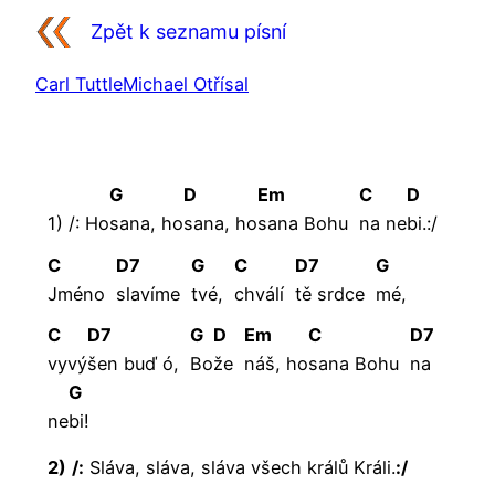
Zpět k seznamu písní
Carl Tuttle
Michael Otřísal
G
D
Em
C
D
1) /: Ho
sana,
ho
sana,
ho
sana Bohu
na
ne
bi.:/
C
D7
G
C
D7
G
Jméno
slavíme
tvé,
chválí
tě srdce
mé,
C
D7
G
D
Em
C
D7
vyvý
šen buď ó,
Bo
že
náš,
ho
sana Bohu
na
G
ne
bi!
2)
/:
Sláva, sláva, sláva všech králů Králi.
:/