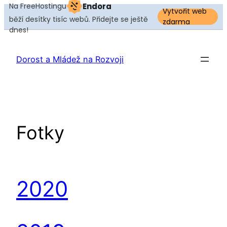
Na FreeHostingu
Endora
Vytvořit web
běží desítky tisíc webů. Přidejte se ještě
zdarma
dnes!
Přeskočit
na
Dorost a Mládež na Rozvoji
obsah
Fotky
2020