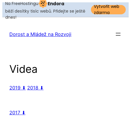
Na FreeHostingu
Endora
Vytvořit web
běží desítky tisíc webů. Přidejte se ještě
zdarma
dnes!
Dorost a Mládež na Rozvoji
Videa
2019 ⬇
2018 ⬇
2017 ⬇