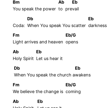
Bm
Ab
Eb
You speak the power
to
pre
vail
Db
Eb
Coda:
When You speak You scatter
darkness
Fm
Eb/G
Light arrives and heaven
opens
Ab
Eb
Holy Spirit
Let us hear it
Db
Eb
When You speak the church a
wakens
Fm
Eb/G
We believe the change is
coming
Ab
Eb