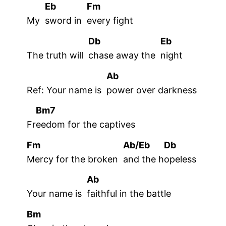
Eb
Fm
My
sword in
every
fight
Db
Eb
The truth will
chase away the
night
Ab
Ref: Your name is
power over darkness
Bm7
Fr
eedom for the captives
Fm
Ab/Eb
Db
Mercy for the broken
and the h
opeless
Ab
Your name is
faithful in the battle
Bm