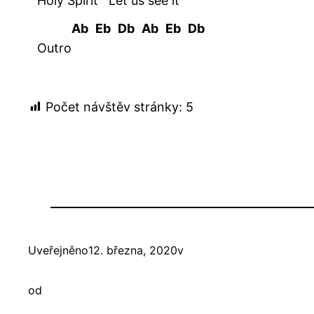
Holy Spirit
Let us see it
Ab
Eb
Db
Ab
Eb
Db
Outro
Počet návštěv stránky:
5
Uveřejněno
12. března, 2020
v
od