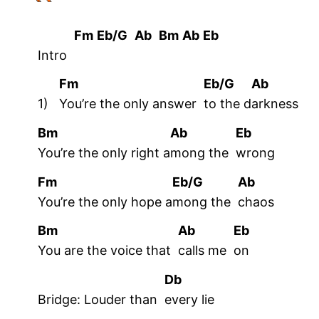
Fm
Eb/G
Ab
Bm
Ab
Eb
Intro
Fm
Eb/G
Ab
1)
You’re the only answer
to the d
arkness
Bm
Ab
Eb
You’re the only right a
mong the
wrong
Fm
Eb/G
Ab
You’re the only hope a
mong the
chaos
Bm
Ab
Eb
You are the voice that
calls me
on
Db
Bridge: Louder than
every
lie