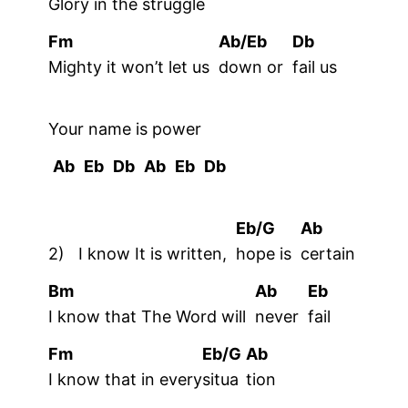
Glory in the struggle
Fm
Ab/Eb
Db
Mighty it won’t let us
down or
fail
us
Your name is p
ower
Ab
Eb
Db
Ab
Eb
Db
Eb/G
Ab
2)
I know It is written,
hope is
certain
Bm
Ab
Eb
I know that The Word will
never
fail
Fm
Eb/G
Ab
I know that in every
situa
tion