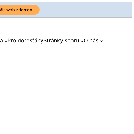
ořit web zdarma
a
Pro dorosťáky
Stránky sboru
O nás