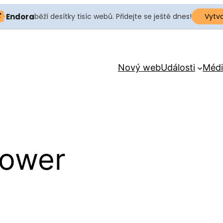
Endora
běží desítky tisíc webů. Přidejte se ještě dnes!
Vytv
Nový web
Události
Médi
power