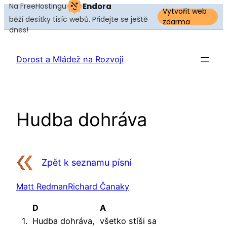
Na FreeHostingu
Endora
Vytvořit web
běží desítky tisíc webů. Přidejte se ještě
zdarma
dnes!
Přeskočit
na
Dorost a Mládež na Rozvoji
obsah
Hudba dohráva
Zpět k seznamu písní
Matt Redman
Richard Čanaky
D
A
1.
Hudba dohráva,
všetko stíši sa