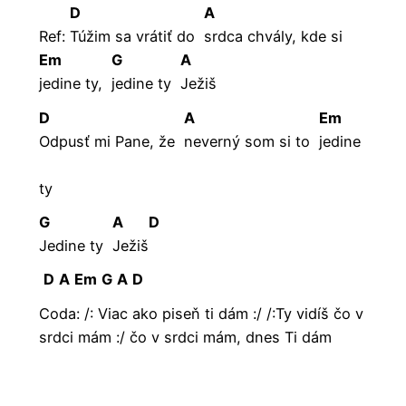
D
A
Ref:
Túžim sa vrátiť do
srdca chvály, kde si
Em
G
A
jedine ty,
jedine ty
Ježiš
D
A
Em
Odpusť mi Pane, že
neverný som si to
jedine
ty
G
A
D
Jedine ty
Ježiš
D
A
Em
G
A
D
Coda: /: Viac ako piseň ti dám :/ /:Ty vidíš čo v
srdci mám :/ čo v srdci mám, dnes Ti dám