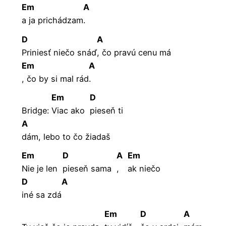
Em
A
a ja prichádzam
.
D
A
Priniesť niečo snáď
, čo pravú cenu má
Em
A
, čo by si mal rád
.
Em
D
Bridge:
Viac ako
pieseň ti
A
dám, lebo to čo žiadaš
Em
D
A
Em
Nie je len
pieseň sama
,
ak niečo
D
A
iné sa zdá
Em
D
A