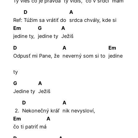
Ty vieš čo je pravda
ty vidíš,
čo v srdci
mám
D
A
Ref:
Túžim sa vrátiť do
srdca chvály, kde si
Em
G
A
jedine ty,
jedine ty
Ježiš
D
A
Em
Odpusť mi Pane, že
neverný som si to
jedine
ty
G
A
Jedine ty
Ježiš
D
A
2.
Nekonečný kráľ
nik nevysloví,
Em
A
čo ti patriť má