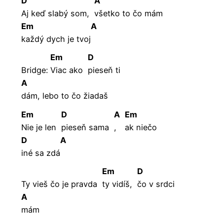
D
A
Aj keď slabý som,
všetko to čo mám
Em
A
každý dych je tvoj
Em
D
Bridge:
Viac ako
pieseň ti
A
dám, lebo to čo žiadaš
Em
D
A
Em
Nie je len
pieseň sama
,
ak niečo
D
A
iné sa zdá
Em
D
Ty vieš čo je pravda
ty vidíš,
čo v srdci
A
mám