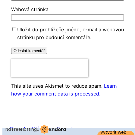
Webová stránka
Uložit do prohlížeče jméno, e-mail a webovou
stránku pro budoucí komentáře.
This site uses Akismet to reduce spam.
Learn
how your comment data is processed.
Dorost a Mládež na Rozvoji
Na FreeHostingu
Endora
Vytvořit web