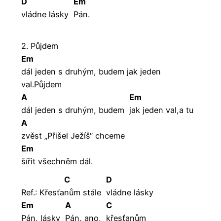
D
Em
vládne lásky
Pán.
2. Půjdem
Em
dál jeden s druhým, budem jak jeden
val.Půjdem
A
Em
dál jeden s druhým, budem
jak jeden val,a tu
A
zvěst „Přišel Ježíš“ chceme
Em
šířit všechněm dál.
C
D
Ref.: Křesťa
nům stále
vládne lásky
Em
A
C
Pán, lásky
Pán, ano,
křesťanům