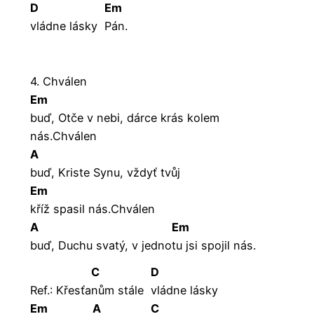
D
Em
vládne lásky
Pán.
4. Chválen
Em
buď, Otče v nebi, dárce krás kolem
nás.Chválen
A
buď, Kriste Synu, vždyť tvůj
Em
kříž spasil nás.Chválen
A
Em
buď, Duchu svatý, v jedno
tu jsi spojil nás.
C
D
Ref.: Křesťa
nům stále
vládne lásky
Em
A
C