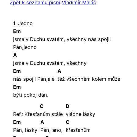
Zpět k seznamu písní
Vladimír Maláč
1. Jedno
Em
jsme v Duchu svatém, všechny nás spojil
Pán,jedno
A
jsme v Duchu svatém, všechny
Em
A
nás spojil Pán,ale
též všechněm kolem může
Em
býti pokoj dán.
C
D
Ref.: Křesťa
nům stále
vládne lásky
Em
A
C
Pán, lásky
Pán, ano,
křesťanům