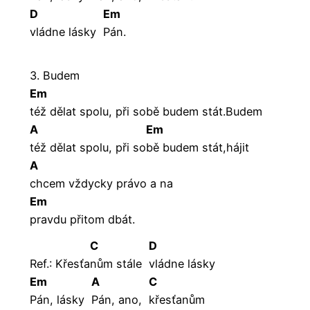
D
Em
vládne lásky
Pán.
3. Budem
Em
též dělat spolu, při sobě budem stát.Budem
A
Em
též dělat spolu, při so
bě budem stát,hájit
A
chcem vždycky právo a na
Em
pravdu přitom dbát.
C
D
Ref.: Křesťa
nům stále
vládne lásky
Em
A
C
Pán, lásky
Pán, ano,
křesťanům