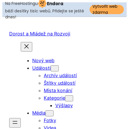
Na FreeHostingu
Endora
Vytvořit web
běží desítky tisíc webů. Přidejte se ještě
zdarma
dnes!
Přeskočit
na
Dorost a Mládež na Rozvoji
obsah
Nový web
Události
Archív událostí
Štítky událostí
Místa konání
Kategorie
Výšlapy
Média
Fotky
Videa