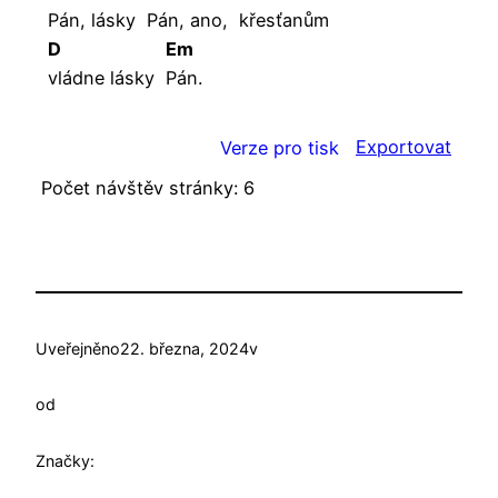
Pán, lásky
Pán, ano,
křesťanům
D
Em
vládne lásky
Pán.
Exportovat
Verze pro tisk
Počet návštěv stránky:
6
Uveřejněno
22. března, 2024
v
od
Značky: