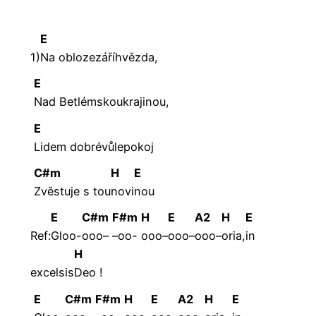
E
1)
Na
obloze
září
hvězda,
E
Nad
Betlémskou
kraji
nou,
E
Lidem
dobré
vůle
pokoj
C#m
H
E
Zvěstuje s tou
novi
nou
E
C#m
F#m
H
E
A2
H
E
Ref:
Gloo-
ooo–
–oo-
ooo–
ooo–
ooo–
oria,
in
H
excelsis
Deo
!
E
C#m
F#m
H
E
A2
H
E