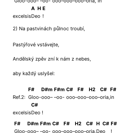
Gloo-
ooo–
–oo-
ooo–
ooo–
ooo–
oria,
in
A
H
E
excelsis
De
o
!
2) Na pastvinách půlnoc troubí,
Pastýřové vstávejte,
Andělský zpěv zní k nám z nebes,
aby každý uslyšel:
F#
D#m
F#m
C#
F#
H2
C#
F#
Ref.2:
Gloo-
ooo–
–oo-
ooo–
ooo–
ooo–
oria,
in
C#
excelsis
Deo
!
F#
D#m
F#m
C#
F#
H2
C#
H
C#
F#
Gloo-
ooo–
–oo-
ooo–
ooo–
ooo–
oria,
De
o
!