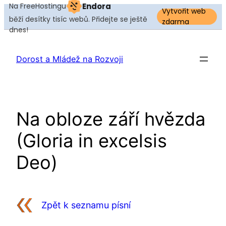
Na FreeHostingu
Endora
Vytvořit web
běží desítky tisíc webů. Přidejte se ještě
zdarma
dnes!
Přeskočit
na
Dorost a Mládež na Rozvoji
obsah
Na obloze září hvězda
(Gloria in excelsis
Deo)
Zpět k seznamu písní