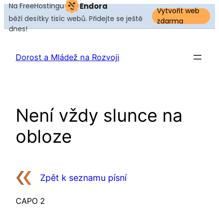
Na FreeHostingu
Endora
Vytvořit web
běží desítky tisíc webů. Přidejte se ještě
zdarma
dnes!
Dorost a Mládež na Rozvoji
Není vždy slunce na
obloze
Zpět k seznamu písní
CAPO 2