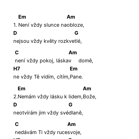
Em
Am
1.
Není vždy slunce na
obloze,
D
G
nejsou vždy květy rozkve
tlé,
C
Am
není vždy pokoj, láska
v
domě,
H7
Em
ne vždy Tě vidím, cítím,
Pane.
Em
Am
2.
Nemám vždy lásku k lidem,
Bože,
D
G
neotvírám jim vždy své
dlaně,
C
Am
nedávám Ti vždy ruce
svoje,