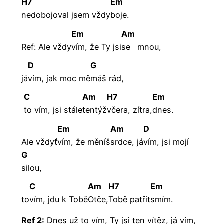
H7
Em
nedobojoval jsem vždy
boje.
Em
Am
Ref: Ale vždy
vím, že Ty jsi
se
mnou,
D
G
já
vím, jak moc mě
máš
rád,
C
Am
H7
Em
to vím, jsi stále
tentýž
včera,
zítra,
dnes.
Em
Am
D
Ale vždyť
vím, že měníš
srdce,
já
vím, jsi mojí
G
silou,
C
Am
H7
Em
to
vím, jdu k Tobě
Otče,
Tobě
patřit
smím.
Ref 2:
Dnes už to vím, Ty jsi ten vítěz, já vím,