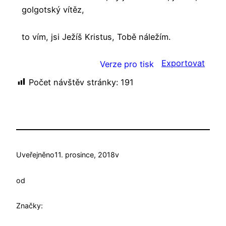
golgotský vítěz,
to vím, jsi Ježíš Kristus, Tobě náležím.
Exportovat
Verze pro tisk
Počet návštěv stránky:
191
Uveřejněno
11. prosince, 2018
v
od
Značky: