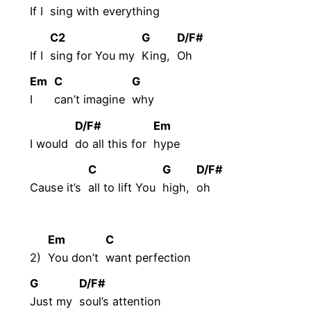
If I
sing with every
thing
C2
G
D/F#
If I
sing for You my
King,
Oh
Em
C
G
I
can’t imagine
why
D/F#
Em
I would
do all this for
hype
C
G
D/F#
Cause it’s
all to lift You
high,
oh
Em
C
2)
You don’t
want
perfection
G
D/F#
Just my
soul’s
attention