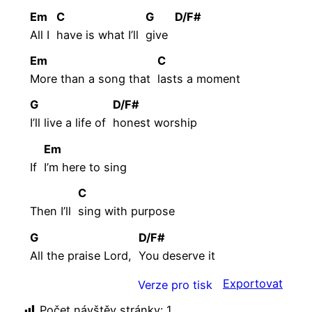
Em
C
G
D/F#
All I
have is what I’ll
give
Em
C
More than a song that
lasts a moment
G
D/F#
I’ll live a life of
honest
worship
Em
If
I’m here to sing
C
Then I’ll
sing with purpose
G
D/F#
All the praise Lord,
You deserve it
Exportovat
Verze pro tisk
Počet návštěv stránky:
1