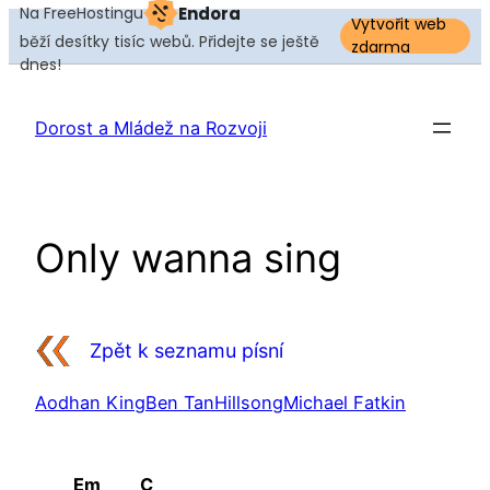
Na FreeHostingu
Endora
Vytvořit web
běží desítky tisíc webů. Přidejte se ještě
zdarma
dnes!
Přeskočit
na
Dorost a Mládež na Rozvoji
obsah
Only wanna sing
Zpět k seznamu písní
Aodhan King
Ben Tan
Hillsong
Michael Fatkin
Em
C