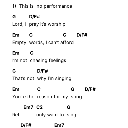
1)
This is
no
performance
G
D/F#
Lord, I
pray it’s worship
Em
C
G
D/F#
Empty
words, I can’t a
fford
Em
C
I’m not
chasing
feelings
G
D/F#
That’s not
why I’m singing
Em
C
G
D/F#
You’re the
reason for my
song
Em7
C2
G
Ref:
I
only want to
sing
D/F#
Em7