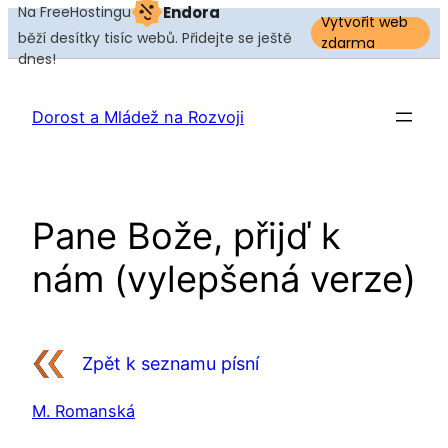
Na FreeHostingu
Endora
Vytvořit web
běží desítky tisíc webů. Přidejte se ještě
zdarma
dnes!
Přeskočit
na
Dorost a Mládež na Rozvoji
obsah
Pane Bože, přijď k
nám (vylepšená verze)
Zpět k seznamu písní
M. Romanská