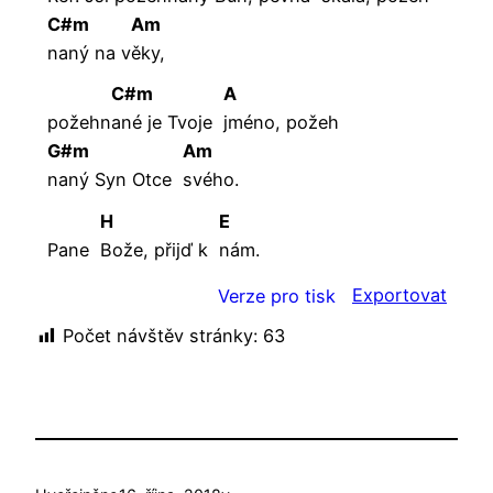
C#m
Am
naný
na v
ěky,
C#m
A
požehn
ané je Tvoje
jméno,
požeh
G#m
Am
naný Syn Otce
svého.
H
E
Pane
Bože, přijď k
nám.
Exportovat
Verze pro tisk
Počet návštěv stránky:
63