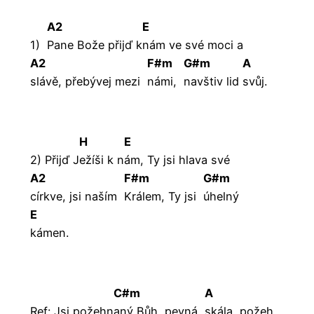
A2
E
1)
Pane Bože přijď k
nám ve své moci a
A2
F#m
G#m
A
slávě, přebývej mezi
námi,
navštiv
lid
svůj.
H
E
2) Přijď J
ežíši k n
ám, Ty jsi hlava své
A2
F#m
G#m
církve, jsi naším
Králem, Ty jsi
úhelný
E
kámen.
C#m
A
Ref: Jsi požehn
aný Bůh, pevná
skála,
požeh