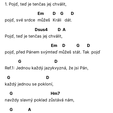
1. Po
jď, teď je ten
čas jej chvá
lit,
Em
D
G
D
pojď, své srdce
můžeš
Král
i
dát
.
Dsus4
D
A
Pojď, teď je ten
čas jej chvá
lit,
Em
D
G
D
pojď, před Pánem svým
teď
m
ůžeš
st
át.
Ta
k
pojď
G
D
Ref.1: J
ednou každý jazyk
vyzná, že jsi Pán,
G
D
k
aždý jednou se pokl
oní,
G
Hm7
na
vždy slavný poklad z
ůstává
nám,
G
A