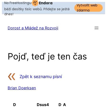
Na FreeHostingu
Endora
Vytvořit web
běží desítky tisíc webů. Přidejte se ještě
zdarma
dnes!
Přeskočit
na
Dorost a Mládež na Rozvoji
obsah
Pojď, teď je ten čas
Zpět k seznamu písní
Brian Doerksen
D
Dsus4
D
A