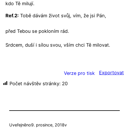
kd
o Tě miluj
í.
Ref.2:
Tobě dávám život svůj, vím, že jsi Pán,
před Tebou se pokloním rád.
Srdcem, duší i sílou svou, vším chci Tě milovat.
Exportovat
Verze pro tisk
Počet návštěv stránky:
20
Uveřejněno
9. prosince, 2018
v