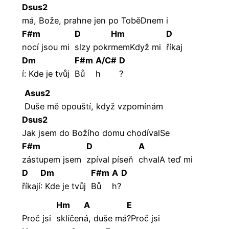
Dsus2
má, Bože, prahne jen po ToběDnem i
F#m
D
Hm
D
nocí jsou mi
slzy
pokr
memKdyž mi
říkaj
Dm
F#m
A/C#
D
í: Kde je tvůj
Bů
h
?
Asus2
Duše mě opouští, když vzpomínám
Dsus2
Jak jsem do Božího domu chodívalSe
F#m
D
A
zástupem jsem
zpíval píseň
chvalA teď mi
D
Dm
F#m
A
D
říkají
: Kde je tvůj
Bů
h?
Hm
A
E
Proč jsi
sklíčen
á, duše má
?Proč jsi