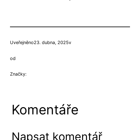
Uveřejněno
23. dubna, 2025
v
od
Značky:
Komentáře
Napsat komentář