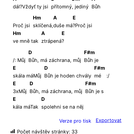
dál?Vždyť ty jsi
přítomný
, jediný
Bůh
Hm
A
E
Proč jsi
sklíčená,
duše
má
?Proč jsi
Hm
A
E
ve mně tak
ztrápená
?
D
F#m
/: Můj
Bůh, má záchrana, můj
Bůh je
E
D
F#m
skála máMůj
Bůh je hoden chvály
mé
:/
E
D
F#m
3xMůj
Bůh, má záchrana, můj
Bůh je s
E
D
kála máTak
spolehni se na něj
Exportovat
Verze pro tisk
Počet návštěv stránky:
33