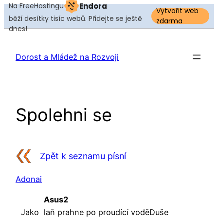
Na FreeHostingu
Endora
Vytvořit web
běží desítky tisíc webů. Přidejte se ještě
zdarma
dnes!
Přeskočit
na
Dorost a Mládež na Rozvoji
obsah
Spolehni se
Zpět k seznamu písní
Adonai
Asus2
Jako
laň prahne po proudící voděDuše