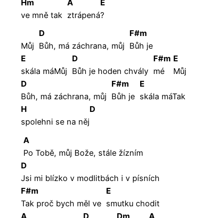
Hm
A
E
ve mně tak
ztrápená
?
D
F#m
Můj
Bůh, má záchrana, můj
Bůh je
E
D
F#m
E
skála máMůj
Bůh je hoden chvály
mé
Můj
D
F#m
E
Bůh, má záchrana, můj
Bůh je
skála máTak
H
D
spolehni se na něj
A
Po Tobě, můj Bože, stále žízním
D
Jsi mi blízko v modlitbách i v písních
F#m
E
Tak proč bych měl ve
smutku chodit
A
D
Dm
A