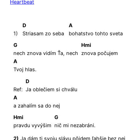
Heartbeat
D
A
1)
Striasam zo seba
bohatstvo tohto sveta
G
Hmi
nech znova vidím Ťa, nech
znova počujem
A
Tvoj
hlas.
D
Ref:
Ja oblečiem si chválu
A
a zahalím sa do nej
Hmi
G
pravdu vyvýšim
nič mi nezabráni.
2)
Ja dám ti svoju slávu pôjdem ľahšie bez nej