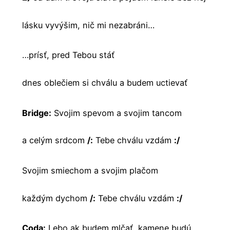
lásku vyvýšim, nič mi nezabráni…
…prísť, pred Tebou stáť
dnes oblečiem si chválu a budem uctievať
Bridge:
Svojim spevom a svojim tancom
a celým srdcom
/:
Tebe chválu vzdám
:/
Svojim smiechom a svojim plačom
každým dychom
/:
Tebe chválu vzdám
:/
Coda:
Lebo ak budem mlčať, kamene budú