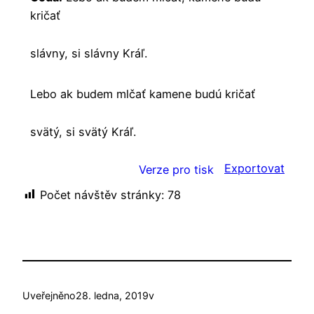
kričať
slávny, si slávny Kráľ.
Lebo ak budem mlčať kamene budú kričať
svätý, si svätý Kráľ.
Exportovat
Verze pro tisk
Počet návštěv stránky:
78
Uveřejněno
28. ledna, 2019
v