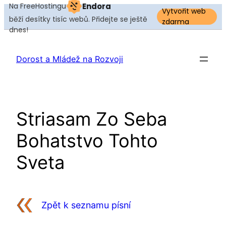
Na FreeHostingu
Endora
Vytvořit web
běží desítky tisíc webů. Přidejte se ještě
zdarma
dnes!
Přeskočit
na
Dorost a Mládež na Rozvoji
obsah
Striasam Zo Seba
Bohatstvo Tohto
Sveta
Zpět k seznamu písní