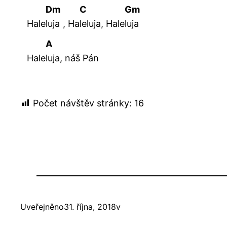
Dm
C
Gm
Hale
luja
,
Ha
leluja
,
Hale
luja
A
Hale
luja, náš Pán
Počet návštěv stránky:
16
Uveřejněno
31. října, 2018
v