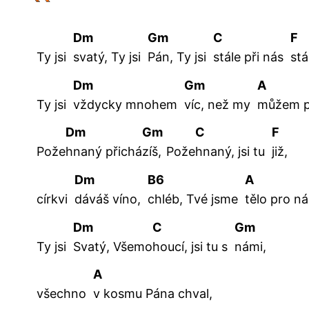
Dm
Gm
C
F
Ty jsi
svatý, Ty jsi
Pán, Ty jsi
stále při nás
stá
Dm
Gm
A
Ty jsi
vždycky mnohem
víc, než my
můžem
Dm
Gm
C
F
Pože
hnaný
přichá
zíš,
Pože
hnaný, jsi tu
již,
Dm
B6
A
církvi
dáváš víno,
chléb, Tvé jsme
tělo pro n
Dm
C
Gm
Ty jsi
Svatý
,
Všemo
houcí
, jsi tu s
námi
,
A
všechno
v kosmu Pána chval,