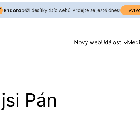
Endora
běží desítky tisíc webů. Přidejte se ještě dnes!
Vytv
Nový web
Události
Médi
 jsi Pán