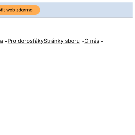
ořit web zdarma
a
Pro dorosťáky
Stránky sboru
O nás