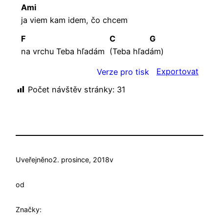
Ami
ja viem kam idem, čo chcem
F
C
G
na vrchu Teba hľadám
(Teba
hľad
ám)
Exportovat
Verze pro tisk
Počet návštěv stránky:
31
Uveřejněno
2. prosince, 2018
v
od
Značky: