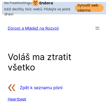
Na FreeHostingu
Endora
Vytvořit web
běží desítky tisíc webů. Přidejte se ještě
zdarma
dnes!
Přeskočit
na
Dorost a Mládež na Rozvoji
obsah
Voláš ma ztratit
všetko
Zpět k seznamu písní
Heartbeat