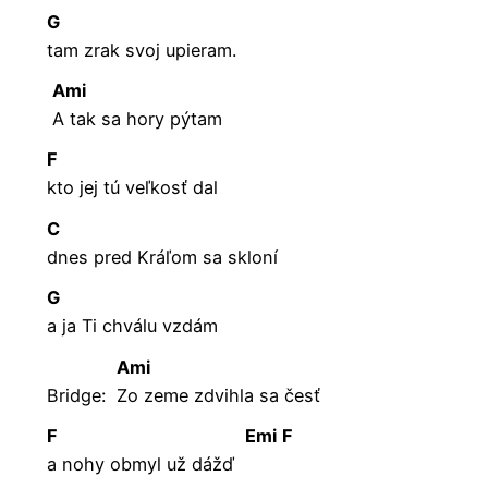
G
tam zrak svoj upieram.
Ami
A tak sa hory pýtam
F
kto jej tú veľkosť dal
C
dnes pred Kráľom sa skloní
G
a ja Ti chválu vzdám
Ami
Bridge:
Zo zeme zdvihla sa česť
F
Emi
F
a nohy obmyl už dážď