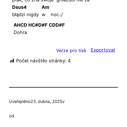
Dsus4
Am
błądzi nigdy
w
noc.:/
AHCD HC#D#F CDD#F
Dohra
Exportovat
Verze pro tisk
Počet návštěv stránky:
4
Uveřejněno
23. dubna, 2025
v
od