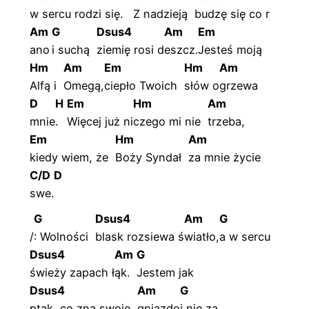
w sercu rodzi s
ię.
Z nadzieją
budzę się co r
Am
G
Dsus4
Am
Em
ano
i suchą
ziemię rosi d
eszcz.
Jesteś moją
Hm
Am
Em
Hm
Am
Alfą i
Omegą,
ciepło Twoich
słów
o
grzewa
D
H
Em
Hm
Am
mnie
.
Więcej już ni
czego mi nie
trzeba,
Em
Hm
Am
kiedy wiem, że
Boży Syndał
za mnie życie
C/D
D
swe.
G
Dsus4
Am
G
/
: Wolności
blask rozsiewa ś
wiatło,
a w sercu
Dsus4
Am
G
świeży zapach ł
ąk.
Jestem jak
Dsus4
Am
G
ptak, co zna swoje
gniazdo
i nie za