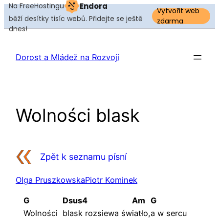
Na FreeHostingu
Endora
Vytvořit web
běží desítky tisíc webů. Přidejte se ještě
zdarma
dnes!
Přeskočit
na
Dorost a Mládež na Rozvoji
obsah
Wolności blask
Zpět k seznamu písní
Olga Pruszkowska
Piotr Kominek
G
Dsus4
Am
G
Wolności
blask rozsiewa św
iatło,
a w sercu