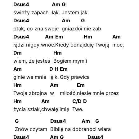
Dsus4
Am
G
świeży zapach
łąk.
Jestem jak
Dsus4
Am
G
ptak, co zna swoje
gniazdo
i nie zab
Dsus4
Am
Em
Hm
Am
łądzi nigdy w
noc.
Kiedy
odnaj
duję Twoją
moc,
Dm
Hm
wiem, że jesteś
Bogiem mym i
Am
D
H
Em
ginie we mnie
lę
k.
Gdy prawica
Hm
Am
Em
Twoja zbrojna
w
miłość,
niesie mnie przez
Hm
Am
C/D
D
życia
szlak,
chwalę imię
Twe.
G
Dsus4
Am
G
Znów czytam
Biblię na dob
ranoc
i wiara
Dsus4
Am
G
Dsus4