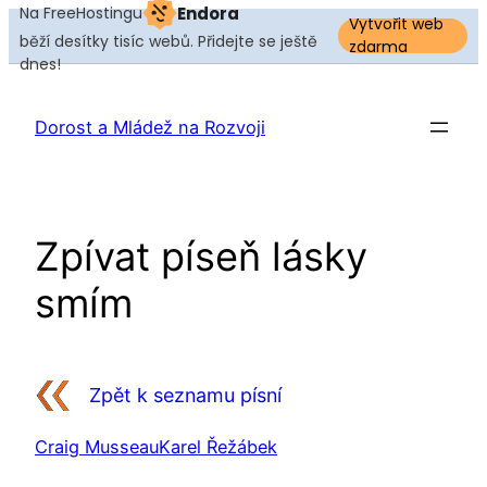
Na FreeHostingu
Endora
Vytvořit web
běží desítky tisíc webů. Přidejte se ještě
zdarma
dnes!
Přeskočit
na
Dorost a Mládež na Rozvoji
obsah
Zpívat píseň lásky
smím
Zpět k seznamu písní
Craig Musseau
Karel Řežábek