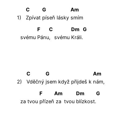
C
G
Am
1)
Zpívat
píseň
lásky
smím
F
C
Dm
G
svému
Pánu
,
svému
Králi.
C
G
Am
2)
Vděčný
jsem když přijdeš k
nám,
F
Am
Dm
G
za tvou
přízeň
za
tvou
blízkost.