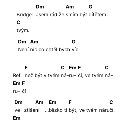
Dm
Am
G
Bridge:
Jsem rád že
smím
být
dítětem
C
tvým.
Dm
Am
G
Není
nic co chtěl bych
víc,
F
C
Em
F
C
Ref:
než být v tvém
ná–
ru–
čí, ve tvém
ná–
Em
F
ru–
čí
Dm
Am
Em
F
C
ve
ztiše
ní
…
blízko
ti
být, ve tvém náru
čí.
Em